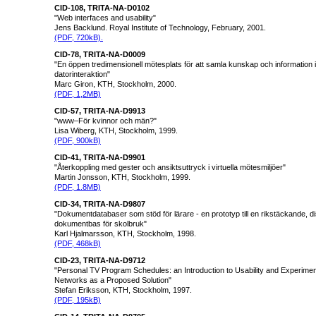
CID-108, TRITA-NA-D0102
"Web interfaces and usability"
Jens Backlund. Royal Institute of Technology, February, 2001.
(PDF, 720kB).
CID-78, TRITA-NA-D0009
"En öppen tredimensionell mötesplats för att samla kunskap och information
datorinteraktion"
Marc Giron, KTH, Stockholm, 2000.
(PDF, 1,2MB)
CID-57, TRITA-NA-D9913
"www–För kvinnor och män?"
Lisa Wiberg, KTH, Stockholm, 1999.
(PDF, 900kB)
CID-41, TRITA-NA-D9901
"Återkoppling med gester och ansiktsuttryck i virtuella mötesmiljöer"
Martin Jonsson, KTH, Stockholm, 1999.
(PDF, 1.8MB)
CID-34, TRITA-NA-D9807
"Dokumentdatabaser som stöd för lärare - en prototyp till en rikstäckande, di
dokumentbas för skolbruk"
Karl Hjalmarsson, KTH, Stockholm, 1998.
(PDF, 468kB)
CID-23, TRITA-NA-D9712
"Personal TV Program Schedules: an Introduction to Usability and Experimen
Networks as a Proposed Solution"
Stefan Eriksson, KTH, Stockholm, 1997.
(PDF, 195kB)