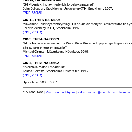
CID-14, TRITA-NA-D9705
"SGML-märkning av medeltida jordeboksmaterial"
John Juliusson, Stockholms Universitet/KTH, Stockholm, 1997.
(PDF, 379kB)
CID-11, TRITA-NA-D9703
"Användar - eller systemstyrning? En studie av menyer i ett interaktivt tv-sy
Fredrik Winberg, KTH, Stockholm, 1997.
(PDF, 799kB)
CID-5, TRITA-NA-D9603
"Att få faktainformation läst på World Wide Web med hjälp av god typografi - 
sätt att presentera ett material"
Michael Ortman, Mälardalens Högskola, 1996.
(PDF, 649kB)
CID-4, TRITA-NA-D9602
"Informella möten i mediarum"
Tomas Soltesz, Stockholms Universitet, 1996.
(PDF, 269kB)
Uppdaterad
2005-02-07
CID 1996-2002 |
Om denna webbplats
|
cid-webmaster@nada.kth.se
|
Kontakta