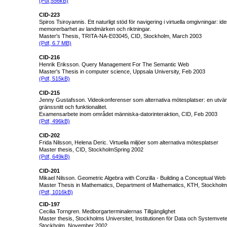
(Pdf,556kB)
CID-223
Spiros Tsiroyannis. Ett naturligt stöd för navigering i virtuella omgivningar: id
memorerbarhet av landmärken och riktningar.
Master's Thesis, TRITA-NA-E03045, CID, Stockholm, March 2003
(Pdf, 6.7 MB)
CID-216
Henrik Eriksson. Query Management For The Semantic Web
Master's Thesis in computer science, Uppsala University, Feb 2003
(Pdf, 515kB)
CID-215
Jenny Gustafsson. Videokonferenser som alternativa mötesplatser: en utvär
gränssnitt och funktionalitet.
Examensarbete inom området människa-datorinteraktion, CID, Feb 2003
(Pdf, 496kB)
CID-202
Frida Nilsson, Helena Deric. Virtuella miljöer som alternativa mötesplatser
Master thesis, CID, StockholmSpring 2002
(Pdf, 649kB)
CID-201
Mikael Nilsson. Geometric Algebra with Conzilla - Building a Conceptual Web
Master Thesis in Mathematics, Department of Mathematics, KTH, Stockhol
(Pdf, 1016kB)
CID-197
Cecilia Torngren. Medborgarterminalernas Tillgänglighet
Master thesis, Stockholms Universitet, Institutionen för Data och Systemvet
Stockholm, November 2002