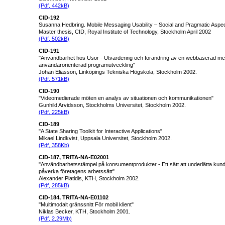
(Pdf, 442kB)
CID-192
Susanna Hedbring. Mobile Messaging Usability – Social and Pragmatic Aspe
Master thesis, CID, Royal Institute of Technology, Stockholm April 2002
(Pdf, 502kB)
CID-191
"Användbarhet hos Usor - Utvärdering och förändring av en webbaserad me
användarorienterad programutveckling"
Johan Eliasson, Linköpings Tekniska Högskola, Stockholm 2002.
(Pdf, 571kB)
CID-190
"Videomedierade möten en analys av situationen och kommunikationen"
Gunhild Arvidsson, Stockholms Universitet, Stockholm 2002.
(Pdf, 225kB)
CID-189
"A State Sharing Toolkit for Interactive Applications"
Mikael Lindkvist, Uppsala Universitet, Stockholm 2002.
(Pdf, 358Kb)
CID-187, TRITA-NA-E02001
"Användbarhetsstämpel på konsumentprodukter - Ett sätt att underlätta kun
påverka företagens arbetssätt"
Alexander Piatidis, KTH, Stockholm 2002.
(Pdf, 285kB)
CID-184, TRITA-NA-E01102
"Multimodalt gränssnitt För mobil klient"
Niklas Becker,
KTH, Stockholm 2001.
(Pdf, 2,29Mb)