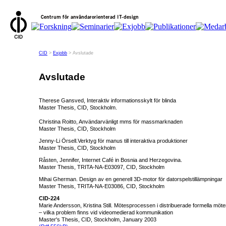
CID
>
Exjobb
> Avslutade
Avslutade
Therese Gansved, Interaktiv informationsskylt för blinda
Master Thesis, CID, Stockholm.
Christina Roitto, Användarvänligt mms för massmarknaden
Master Thesis, CID, Stockholm
Jenny-Li Örsell.Verktyg för manus till interaktiva produktioner
Master Thesis, CID, Stockholm
Råsten, Jennifer, Internet Café in Bosnia and Herzegovina.
Master Thesis, TRITA-NA-E03097, CID, Stockholm
Mihai Gherman. Design av en generell 3D-motor för datorspelstillämpningar
Master Thesis, TRITA-NA-E03086, CID, Stockholm
CID-224
Marie Andersson, Kristina Still. Mötesprocessen i distribuerade formella möte
– vilka problem finns vid videomedierad kommunikation
Master's Thesis, CID, Stockholm, January 2003