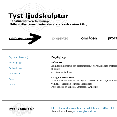
Projektbeskrivning
Projektgrupp
Projektgrupp
Från CID:
Ann Rosén konstnär och projektledare, Yngve Sundblad professor
Publikationer
forskare
och Ann Lantz docent.
Finansiering
Övriga medverkande:
Press
Sven Johansson tekn dr och Ingvar Claesson professor, Inst. fö
vid BTH (Blekinge Tekniska Högskola).
Länkar
Peter Santesson arkitekt, Santessons Arkitekter
CID – Centrum för användarorienterad It-design
,
NADA
,
KTH
| 
Kontakt: Ann Rosén,
annrosen@nada.kth.se