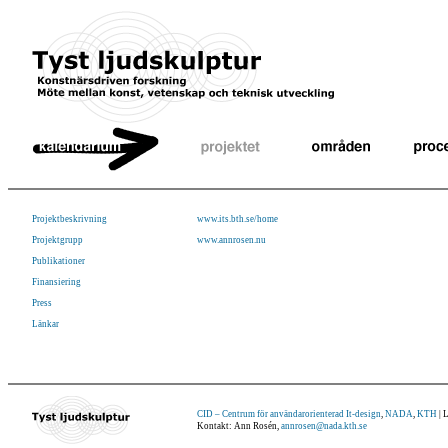
Projektbeskrivning
www.its.bth.se/home
Projektgrupp
www.annrosen.nu
Publikationer
Finansiering
Press
Länkar
CID – Centrum för användarorienterad It-design
,
NADA
,
KTH
| 
Kontakt: Ann Rosén,
annrosen@nada.kth.se