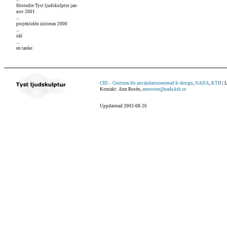
förstudie Tyst ljudskulptur jan-
nov 2001
...
projektidén initieras 2000
...
idé
...
en tanke
CID – Centrum för användarorienterad It-design
,
NADA
,
KTH
| 
Kontakt: Ann Rosén,
annrosen@nada.kth.se
Uppdaterad
2003-08-26