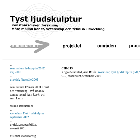
...
seminarium & dropp in 20-21
CID-219
maj 2003
Yngve Sundblad, Ann Rosén.
Workshop Tyst ljudskulptur (Pdf,
...
CID, Stockholm, september 2002
praktisk förstudie 2003
...
seminarium 12 mars 2003 Konst
och Vetenskap – två sidor av
samma mynt? Ann Rosén och
Ann Lantz
...
abisko seminarium
...
workshop Tyst ljudskulptur
september 2002
...
projektgruppen bildas
augusti 2001
...
visionen etablerar sig
...