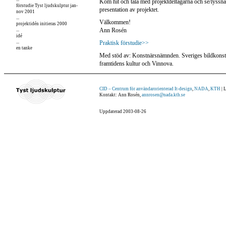
Kom hit och tala med projektdeltagarna och se/lyssna 
förstudie Tyst ljudskulptur jan-
presentation av projektet.
nov 2001
...
Välkommen!
projektidén initieras 2000
Ann Rosén
...
idé
...
Praktisk förstudie>>
en tanke
Med stöd av: Konstnärsnämnden. Sveriges bildkonstn
framtidens kultur och Vinnova.
CID – Centrum för användarorienterad It-design
,
NADA
,
KTH
| 
Kontakt: Ann Rosén,
annrosen@nada.kth.se
Uppdaterad
2003-08-26