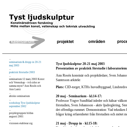
...
seminarium & dropp in 20-21
Tyst ljudskulptur 20-21 maj 2003
maj 2003
Presentation av praktisk förstudie i laboratoriemi
...
praktisk förstudie 2003
Ann Rosén konstnär och projektledare, Sven Johansso
...
seminarium 12 mars 2003 Konst
Santesson arkitekt
och Vetenskap – två sidor av
samma mynt? Ann Rosén och
Plats:
CID-torget, KTHs huvudbyggnad, Lindstedsvägen
Ann Lantz
...
20 maj - Seminarium - kl.14-17:
abisko seminarium
...
Professor Yngve Sundblad inleder och hälsar välkomm
workshop Tyst ljudskulptur
förstudien, Sven Johansson - aktiv ljudreglering, Ste
september 2002
det offentliga rummet. Demonstration: Vad tekniken k
...
projektgruppen bildas
frågor kring erfarenheter från förstudien och mötet m
augusti 2001
...
21 maj - Dropp in - kl.15-18:
visionen etablerar sig
...